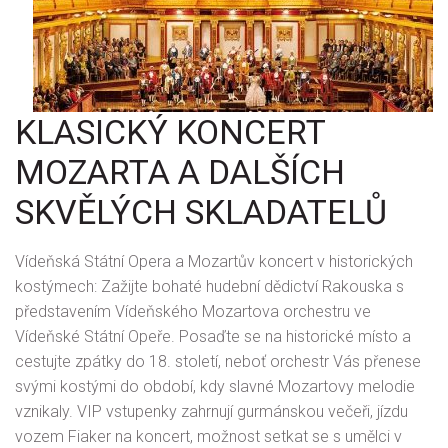
KLASICKÝ KONCERT
MOZARTA A DALŠÍCH
SKVĚLÝCH SKLADATELŮ
Vídeňská Státní Opera a Mozartův koncert v historických
kostýmech: Zažijte bohaté hudební dědictví Rakouska s
představením Vídeňského Mozartova orchestru ve
Vídeňské Státní Opeře. Posaďte se na historické místo a
cestujte zpátky do 18. století, neboť orchestr Vás přenese
svými kostými do období, kdy slavné Mozartovy melodie
vznikaly. VIP vstupenky zahrnují gurmánskou večeři, jízdu
vozem Fiaker na koncert, možnost setkat se s umělci v