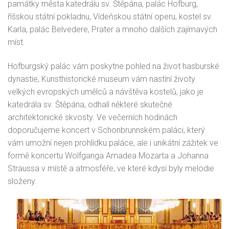
památky města katedrálu sv. Štěpána, palác Hofburg,
říšskou státní pokladnu, Vídeňskou státní operu, kostel sv.
Karla, palác Belvedere, Prater a mnoho dalších zajímavých
míst.
Hofburgský palác vám poskytne pohled na život hasburské
dynastie, Kunsthistorické museum vám nastíní životy
velkých evropských umělců a návštěva kostelů, jako je
katedrála sv. Štěpána, odhalí některé skutečné
architektonické skvosty. Ve večerních hodinách
doporučujeme koncert v Schonbrunnském paláci, který
vám umožní nejen prohlídku paláce, ale i unikátní zážitek ve
formě koncertu Wolfganga Amadea Mozarta a Johanna
Straussa v místě a atmosféře, ve které kdysi byly melodie
složeny.