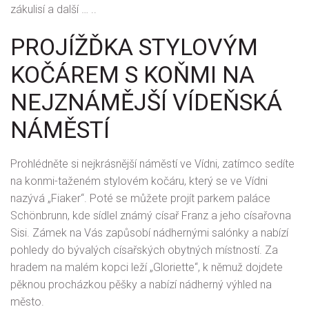
zákulisí a další … ..
PROJÍŽĎKA STYLOVÝM
KOČÁREM S KOŇMI NA
NEJZNÁMĚJŠÍ VÍDEŇSKÁ
NÁMĚSTÍ
Prohlédněte si nejkrásnější náměstí ve Vídni, zatímco sedíte
na konmi-taženém stylovém kočáru, který se ve Vídni
nazývá „Fiaker“. Poté se můžete projít parkem paláce
Schönbrunn, kde sídlel známý císař Franz a jeho císařovna
Sisi. Zámek na Vás zapůsobí nádhernými salónky a nabízí
pohledy do bývalých císařských obytných místností. Za
hradem na malém kopci leží „Gloriette“, k němuž dojdete
pěknou procházkou pěšky a nabízí nádherný výhled na
město.