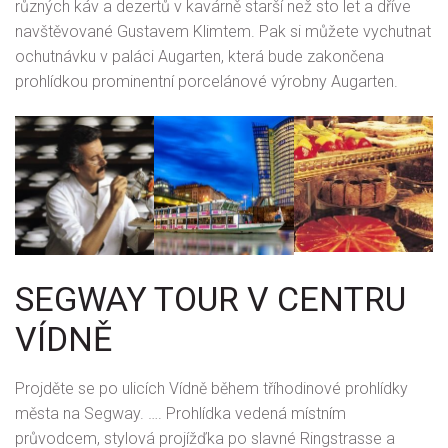
různých káv a dezertů v kavárně starší než sto let a dříve
navštěvované Gustavem Klimtem. Pak si můžete vychutnat
ochutnávku v paláci Augarten, která bude zakončena
prohlídkou prominentní porcelánové výrobny Augarten.
SEGWAY TOUR V CENTRU
VÍDNĚ
Projděte se po ulicích Vídně během tříhodinové prohlídky
města na Segway. …. Prohlídka vedená místním
průvodcem, stylová projížďka po slavné Ringstrasse a