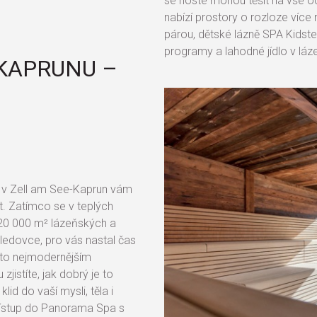
se hosté mohou těšit na vše o
nabízí prostory o rozloze více
párou, dětské lázně SPA Kidste
programy a lahodné jídlo v láz
KAPRUNU –
A v Zell am See-Kaprun vám
t. Zatímco se v teplých
20 000 m² lázeňských a
ledovce, pro vás nastal čas
mto nejmodernějším
istíte, jak dobrý je to
id do vaší mysli, těla i
řístup do Panorama Spa s