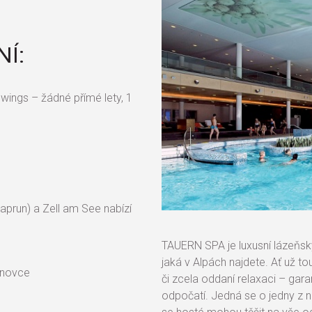
NÍ:
rowings – žádné přímé lety, 1
aprun) a Zell am See nabízí
TAUERN SPA je luxusní lázeňský
jaká v Alpách najdete. Ať už to
lanovce
či zcela oddaní relaxaci – gar
odpočatí. Jedná se o jedny z 