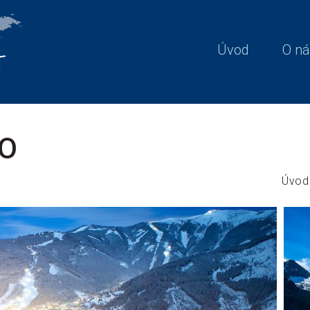
Úvod
O ná
O
Úvod