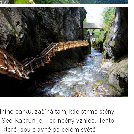
ního parku, začíná tam, kde strmé stěny
m See-Kaprun její jedinečný vzhled. Tento
 které jsou slavné po celém světě.