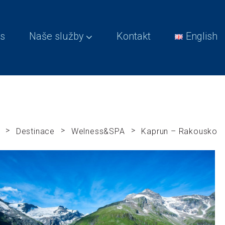
s
Naše služby
Kontakt
English
>
>
>
Destinace
Welness&SPA
Kaprun – Rakousko