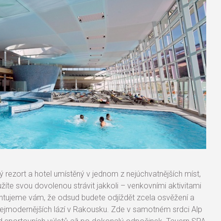
 rezort a hotel umístěný v jednom z nejúchvatnějších míst,
užíte svou dovolenou strávit jakkoli – venkovními aktivitami
antujeme vám, že odsud budete odjíždět zcela osvěžení a
nejmodernějších lází v Rakousku. Zde v samotném srdci Alp