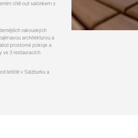
ním chill-out salónkem s
dernějších rakouských
zajímavou architekturou a
abízí prostorné pokoje a
y ve 3 restauracích.
od letiště v Salzburku a