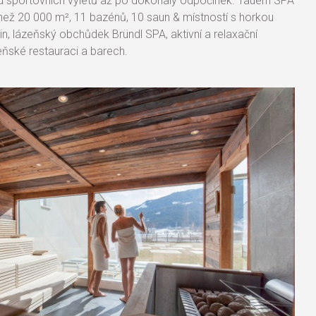
d sportovních výletů až po dokonalý odpočinek. Tauern SPA
 než 20 000 m², 11 bazénů, 10 saun & místností s horkou
in, lázeňský obchůdek Bründl SPA, aktivní a relaxační
eňské restauraci a barech.