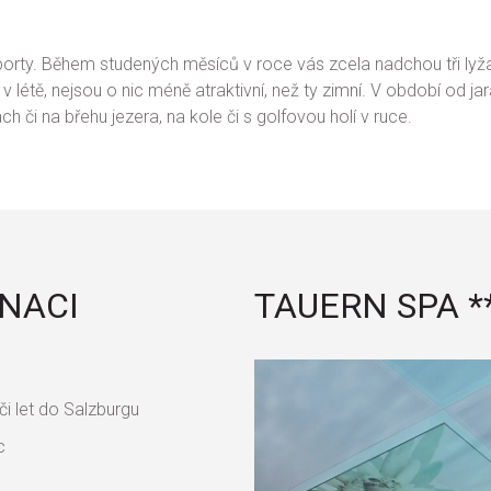
orty. Během studených měsíců v roce vás zcela nadchou tři lyžařsk
t v létě, nejsou o nic méně atraktivní, než ty zimní. V období od
 či na břehu jezera, na kole či s golfovou holí v ruce.
INACI
TAUERN SPA **
i let do Salzburgu
c