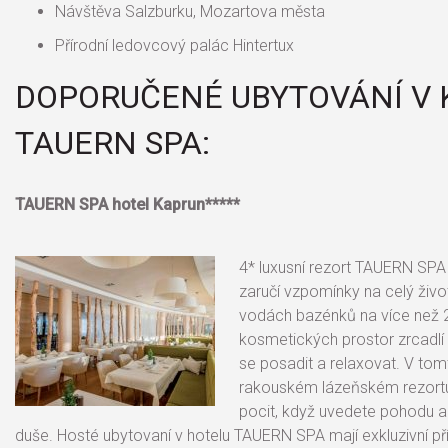
Návštěva Salzburku, Mozartova města
Přírodní ledovcový palác Hintertux
DOPORUČENÉ UBYTOVÁNÍ V 
TAUERN SPA:
TAUERN SPA hotel Kaprun*****
4* luxusní rezort TAUERN SP
zaručí vzpomínky na celý živo
vodách bazénků na více než 
kosmetických prostor zrcadlí 
se posadit a relaxovat. V to
rakouském lázeňském rezortu zj
pocit, když uvedete pohodu a kl
duše. Hosté ubytovaní v hotelu TAUERN SPA mají exkluzivní p