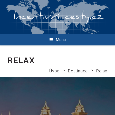
Menu
RELAX
>
>
Úvod
Destinace
Relax