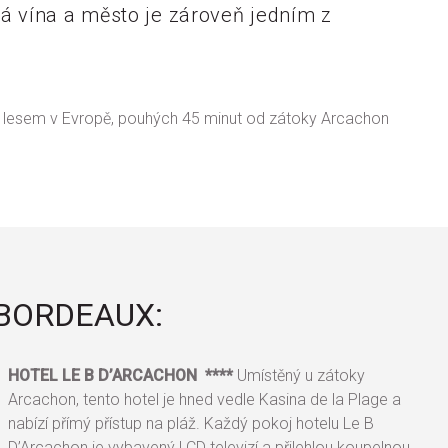
á vína a město je zároveň jedním z
m lesem v Evropě, pouhých 45 minut od zátoky Arcachon
 BORDEAUX:
HOTEL LE B D’ARCACHON ****
Umístěný u zátoky
Arcachon, tento hotel je hned vedle Kasina de la Plage a
nabízí přímý přístup na pláž. Každý pokoj hotelu Le B
D’Arcachon je vybavený LCD televizí a přilehlou koupelnou.