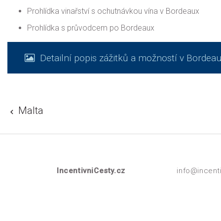
Prohlídka vinařství s ochutnávkou vína v Bordeaux
Prohlídka s průvodcem po Bordeaux
Detailní popis zážitků a možností v Bordea
Malta
IncentivniCesty.cz
info@incent