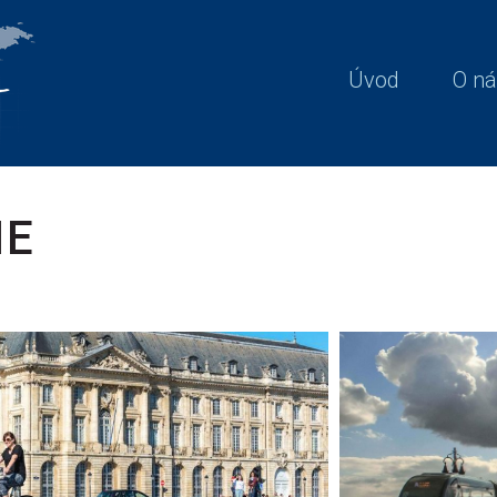
Úvod
O ná
IE