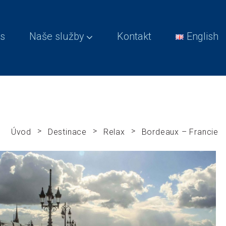
s
Naše služby
Kontakt
English
>
>
>
Úvod
Destinace
Relax
Bordeaux – Francie