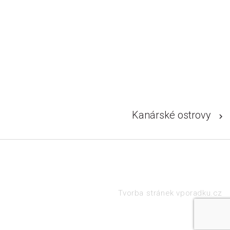
Kanárské ostrovy
Tvorba stránek vporadku.cz