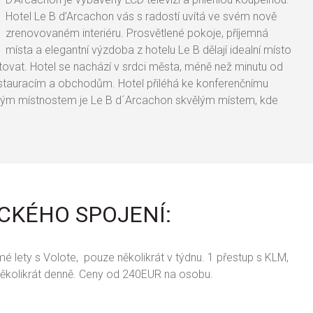
Hotel Le B d’Arcachon vás s radostí uvítá ve svém nově
zrenovovaném interiéru. Prosvětlené pokoje, příjemná
místa a elegantní výzdoba z hotelu Le B dělají idealní místo
ovat. Hotel se nachází v srdci města, méně než minutu od
restauracím a obchodům. Hotel přiléhá ke konferenčnímu
kým místnostem je Le B d´Arcachon skvělým místem, kde
ECKÉHO SPOJENÍ:
mé lety s Volote, pouze několikrát v týdnu. 1 přestup s KLM,
Několikrát denně. Ceny od 240EUR na osobu.