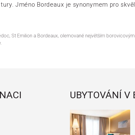
ltury. Jméno Bordeaux je synonymem pro skvěl
Médoc, St Emilion a Bordeaux, olemované největším borovicový
e.
INACI
UBYTOVÁNÍ V