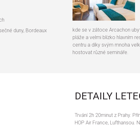
ch
kde se v zátoce Arcachon ubyt
ísečné duny, Bordeaux
pláže a velmi blízko hlavním 
centru a díky svým mnoha vel
hostovat různé semináře.
DETAILY LET
Trvání 2h 20minut z Prahy. Pří
HOP Air France, Lufthansou. 