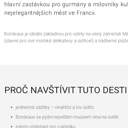
hlavní zastávkou pro gurmány a milovníky ku
nejelegantnějších měst ve Francii.
Bordeaux je ideální základnou pro výlety na vinný zámeček 
(slavné pro své mořské delikatesy a ústřice!) a nádherné pláž
PROČ NAVŠTÍVIT TUTO DEST
jedinečné zážitky – vinařství a lov ústřic
Bordeaux se pyšní největším muzeem vína na světě
město přátelské pro cyklistiku