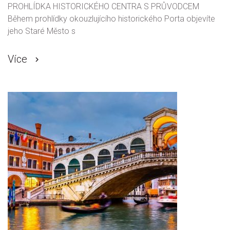
PROHLÍDKA HISTORICKÉHO CENTRA S PRŮVODCEM
Během prohlídky okouzlujícího historického Porta objevíte
jeho Staré Město s
Více