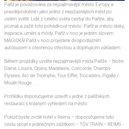
Paříž je považována za nejzajímavější město Evropy a
pravděpodobně i jako jedno z nejúžasnějších měst po
celém světě. Lidé z celého světa cestují do Paříže, aby
poznali a zažili toto pohádkové město. Paříž je město lásky,
inspirace, umění a módy. Paříž v noci je jedním slovem
MAGICKÁ! Paříž v noci projedete dvojpodlažním
autobusem s otevřenou střechou a doplňujícím výkladem.
Během projížďky uvidíte nejzajímavější místa Paříže – Notre
Dame, Louvre, Opéra, Madeleine, Concorde, Champs-
Élysées, Arc de Triomphe, Tour Eiffel, Trocadéro, Pigalle /
Moulin Rouge … ..
Prohlídku doporučujeme uzavřít v jedné z pařížských
restaurací s krásným výhledem na město.
Pokud byste zvolili hotel v Reims – doporučujeme tuto
cestu spojit s jedinečným zážitkem – TGV TRAIN – REIMS -