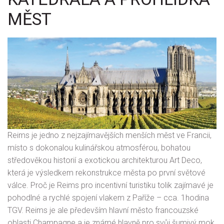
MĚST
Reims je jedno z nejzajímavějších menších měst ve Francii,
místo s dokonalou kulinářskou atmosférou, bohatou
středověkou historií a exotickou architekturou Art Deco,
která je výsledkem rekonstrukce města po první světové
válce. Proč je Reims pro incentivní turistiku tolik zajímavé je
pohodlné a rychlé spojení vlakem z Paříže – cca. 1hodina
TGV. Reims je ale především hlavní město francouzské
oblasti Champagne a je známé hlavně pro svůj šumivý mok.