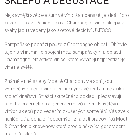
SKLEPŮ A DEGUSTACE
Nejslavnější světové šumivé víno, šampaňské, je ideální pro
každou oslavu. Vinice oblasti Champagne, vinné sklepy a
svahy jsou uvedeny jako světové dědictví UNESCO.
Šampaňské pochází pouze z Champagne oblasti. Objevte
tajemství intimního spojení mezi šampaňským a oblastí
Champagne. Navštivte vinice, které vyrábějí nejprestižnější
vína na světě.
Známé vinné sklepy Moet & Chandon „Maison“ jsou
výjimečným dědictvím a jedinečným svědectvím několika
století vinařství. Strážci skutečného pokladu představují
talent a práci několika generací mužů a žen. Návštěva
viných sklepů pod vedením zkušených someliérů Vás zve k
nahlédnutí a odhalení odborných znalostí pracovníků Moet
& Chandon a know-how které pročlo několika generacemi
majitelů sklepů.