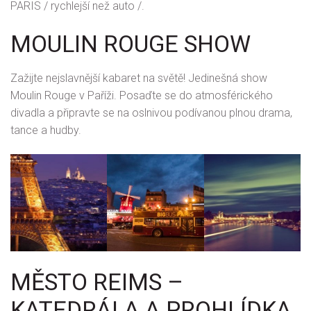
PARIS / rychlejší než auto /.
MOULIN ROUGE SHOW
Zažijte nejslavnější kabaret na světě! Jedinešná show
Moulin Rouge v Paříži. Posaďte se do atmosférického
divadla a připravte se na oslnivou podívanou plnou drama,
tance a hudby.
MĚSTO REIMS –
KATEDRÁLA A PROHLÍDKA