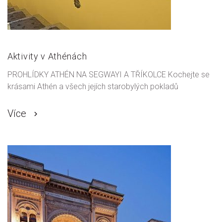
Aktivity v Athénách
PROHLÍDKY ATHÉN NA SEGWAYI A TŘÍKOLCE Kochejte se
krásami Athén a všech jejích starobylých pokladů
Více