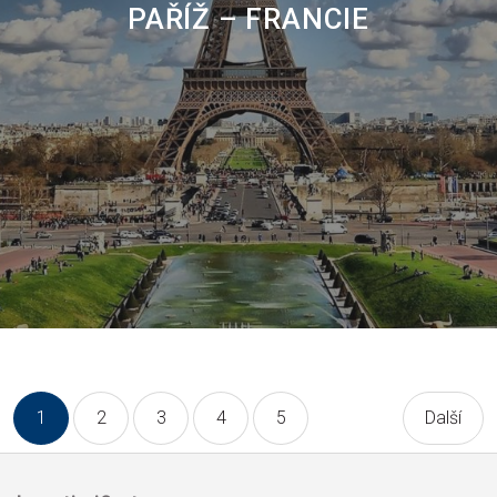
PAŘÍŽ – FRANCIE
1
2
3
4
5
Další